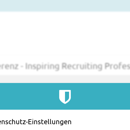
nz - Inspiring Recruiting Profes
bis
13.
–
15. Oktober 2026
Jetzt buchen
Uhrzeit
09:00
nschutz-Einstellungen