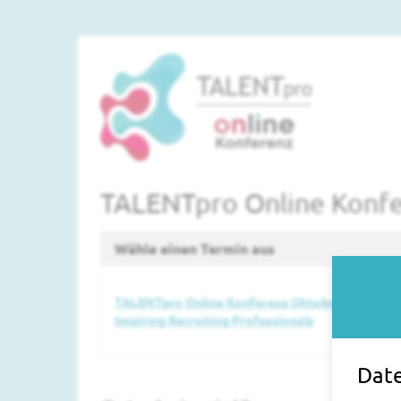
Zum
Haupt-
Inhalt
springen
TALENTpro Online Konfere
Wähle einen Termin aus
TALENTpro Online Konferenz Oktober 2026 -
Inspiring Recruiting Professionals
Date