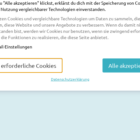
 "Alle akzeptieren" klickst, erklärst du dich mit der Speicherung von C
 Nutzung vergleichbarer Technologien einverstanden.
zen Cookies und vergleichbare Technologien um Daten zu sammeln, die
n, diese Website und unsere Angebote zu verbessern. Wenn du damit n
tanden bist, werden wir Cookies nur benutzen, wenn sie zwingend erfor
 die Funktionen zu realisieren, die diese Seite anbietet.
tellt hast
il-Einstellungen
einsehen oder ändern willst, klicke auf den Link in einer der E-
 Wenn du den Link nicht finden kannst, klicke auf den folgenden
ern.
 erforderliche Cookies
Alle akzepti
Datenschutzerklärung
Cookie-Einstellungen
Impressum
Datenschutz
powered 
Datenschutzerklärung