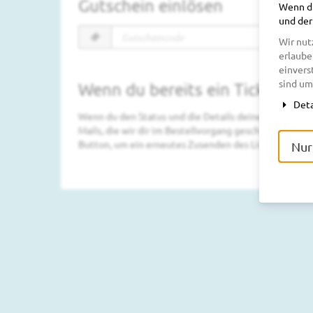
Gutschein einlösen
Wenn du
und der
Gutscheincode
Wir nut
erforderlich
erlaube
einvers
sind um
Wenn du bereits ein Ticket bes
Deta
Wenn du den Status und die Details deiner Bestellung 
Mails, die wir dir im Bestellvorgang geschickt haben.
Button, um ein erneutes Zusenden des Links anzuford
Nur
Kontakt