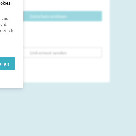
ookies
Gutschein einlösen
 uns
icht
derlich
Link erneut senden
eren
by pretix